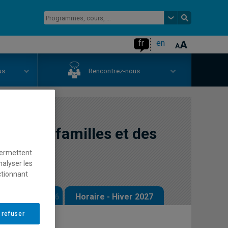
fr
en
us
Rencontrez-nous
vec des familles et des
permettent
nalyser les
ctionnant
 - Automne 2026
Horaire - Hiver 2027
 refuser