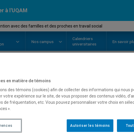
er à l'UQAM
tion avec des familles et des proches en travail social
Calendriers
Nos
campus
En savoir pl
ion
universitaires
OURS
//
TRS2650
-
Intervention a
es en matière de témoins
proches en travail social
sons des témoins (cookies) afin de collecter des informations qui nous 
r votre expérience sur le site, de vous proposer des contenus vidéo, d’a
es de fréquentation, etc. Vous pouvez personnaliser votre choix en séle
ces ».
Description
Horaire - Été 2026
Horaire
érences
Autoriser les témoins
Tout