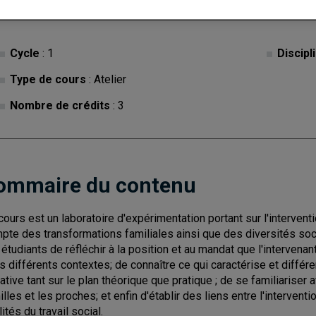
Cycle
: 1
Discipl
Type de cours
: Atelier
Nombre de crédits
: 3
ommaire du contenu
cours est un laboratoire d'expérimentation portant sur l'interven
pte des transformations familiales ainsi que des diversités socia
 étudiants de réfléchir à la position et au mandat que l'intervena
s différents contextes; de connaître ce qui caractérise et diffé
rative tant sur le plan théorique que pratique ; de se familiariser
illes et les proches; et enfin d'établir des liens entre l'intervent
lités du travail social.