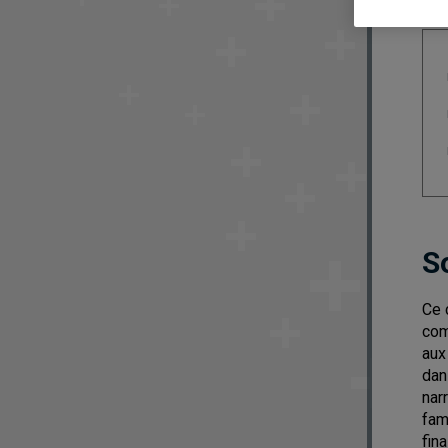
S
Ce 
com
aux
dan
nar
fam
fina