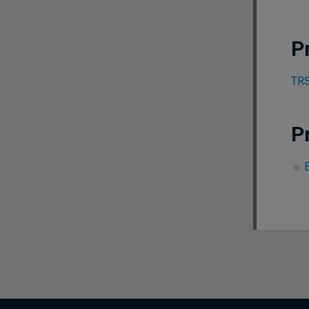
P
TRS
P
B