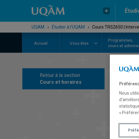
Étudi
UQAM
›
Étudier à l'UQAM
›
Cours TRS2650 | Interven
Programmes,
Accueil
Vous êtes
cours et admiss
Retour à la section
C
Cours et horaires
Préférenc
Nous utili
d’améliore
statistiqu
« Préféren
Préf