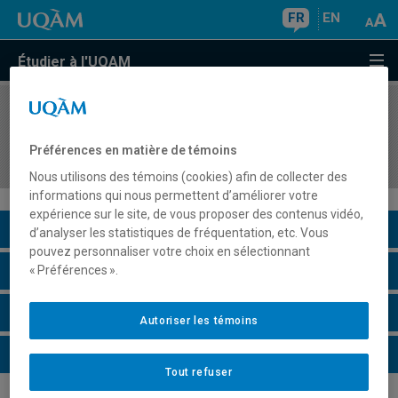
FR
EN
Étudier à l'UQAM
COURS
//
TRS8315
Transformations et enjeux sociétaux dans un
Préférences en matière de témoins
contexte interculturel
Nous utilisons des témoins (cookies) afin de collecter des
informations qui nous permettent d’améliorer votre
expérience sur le site, de vous proposer des contenus vidéo,
Description du cours
d’analyser les statistiques de fréquentation, etc. Vous
pouvez personnaliser votre choix en sélectionnant
Horaire - Été 2026
« Préférences ».
Horaire - Automne 2026
Autoriser les témoins
Horaire - Hiver 2027
Tout refuser