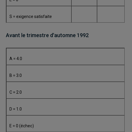
S = exigence satisfaite
Avant le trimestre d'automne 1992
A = 4.0
B = 3.0
C = 2.0
D = 1.0
E = 0 (échec)