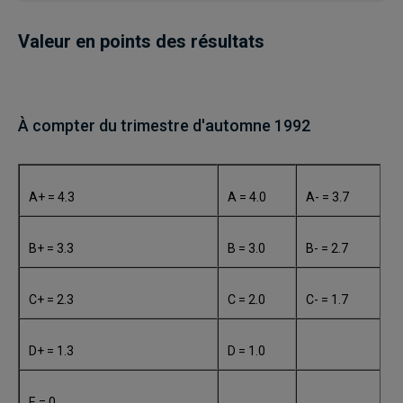
Valeur en points des résultats
À compter du trimestre d'automne 1992
A+ = 4.3
A = 4.0
A- = 3.7
B+ = 3.3
B = 3.0
B- = 2.7
C+ = 2.3
C = 2.0
C- = 1.7
D+ = 1.3
D = 1.0
E = 0