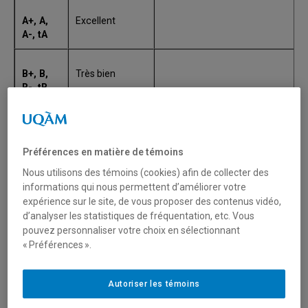
A+, A,
Excellent
A-, tA
B+, B,
Très bien
B-, tB
C+, C,
Bien
C-, tC
Préférences en matière de témoins
Nous utilisons des témoins (cookies) afin de collecter des
D+, D
Passable
informations qui nous permettent d’améliorer votre
expérience sur le site, de vous proposer des contenus vidéo,
d’analyser les statistiques de fréquentation, etc. Vous
E
Échec
pouvez personnaliser votre choix en sélectionnant
« Préférences ».
EXE
Exemption
Autoriser les témoins
H
Hors
La mention H inscrite devant