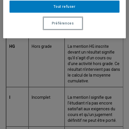
programme
un résultat signifie qu'il s'agit
d'un cours ou d'une activité
Tout refuser
hors programme. Ce
résultat n'intervient pas dans
Préférences
le calcul de la moyenne
cumulative.
HG
Hors grade
La mention HG inscrite
devant un résultat signifie
qu'il s'agit d'un cours ou
d'une activité hors grade. Ce
résultat n'intervient pas dans
le calcul de la moyenne
cumulative.
I
Incomplet
La mention I signifie que
l'étudiant n'a pas encore
satisfait aux exigences du
cours et qu'un jugement
définitif ne peut être porté.