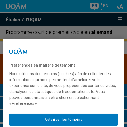
FR
EN
Étudier à l'UQAM
Programme court de premier cycle en
allemand
La version actuellement affichée est une
Préférences en matière de témoins
version en projet.
Consulter la version publique
Nous utilisons des témoins (cookies) afin de collecter des
la plus récente
.
informations qui nous permettent d’améliorer votre
expérience sur le site, de vous proposer des contenus vidéo,
Présentation du programme
d’analyser les statistiques de fréquentation, etc. Vous
pouvez personnaliser votre choix en sélectionnant
Conditions d'admission
« Préférences ».
Cours à suivre et horaires
Autoriser les témoins