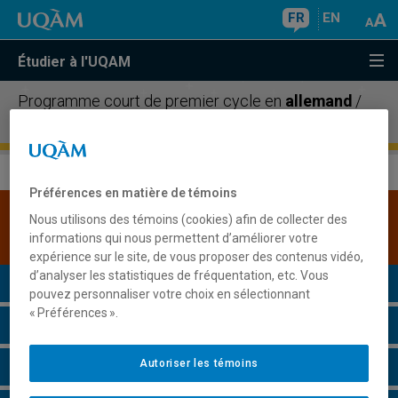
FR
EN
Étudier à l'UQAM
Programme court de premier cycle en
allemand
/
Concentration de premier cycle en
allemand
Préférences en matière de témoins
Une version plus récente de ce programme est
Nous utilisons des témoins (cookies) afin de collecter des
disponible.
Cliquez ici pour la consulter
.
informations qui nous permettent d’améliorer votre
expérience sur le site, de vous proposer des contenus vidéo,
d’analyser les statistiques de fréquentation, etc. Vous
Présentation du programme
pouvez personnaliser votre choix en sélectionnant
« Préférences ».
Conditions d'admission
Autoriser les témoins
Cours à suivre et horaires