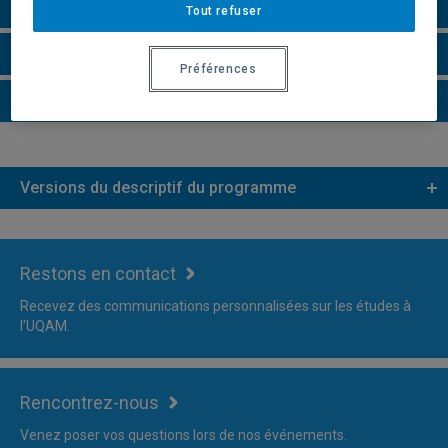
Remarques et règlements
Tout refuser
Faire une demande d'admission
Préférences
Plus d'information
Versions du descriptif du programme
Restons en contact
Recevez des communications personnalisées sur les études à
l'UQAM.
Rencontrez-nous
Venez poser vos questions lors de nos événements.