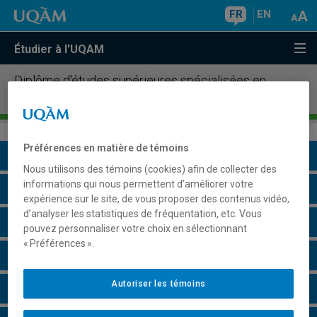
FR
EN
Étudier à l'UQAM
Diplôme d'études supérieures spécialisées en
météorologie
Préférences en matière de témoins
Présentation du programme
Nous utilisons des témoins (cookies) afin de collecter des
informations qui nous permettent d’améliorer votre
Conditions d'admission
expérience sur le site, de vous proposer des contenus vidéo,
d’analyser les statistiques de fréquentation, etc. Vous
Cours à suivre et horaires
pouvez personnaliser votre choix en sélectionnant
« Préférences ».
Grille de cheminement
Autoriser les témoins
Particularités