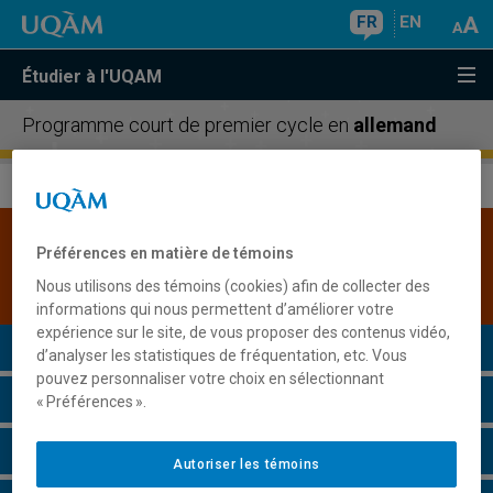
FR
EN
Étudier à l'UQAM
Programme court de premier cycle en
allemand
La version actuellement affichée est une
Préférences en matière de témoins
version en projet.
Consulter la version publique
Nous utilisons des témoins (cookies) afin de collecter des
la plus récente
.
informations qui nous permettent d’améliorer votre
expérience sur le site, de vous proposer des contenus vidéo,
Présentation du programme
d’analyser les statistiques de fréquentation, etc. Vous
pouvez personnaliser votre choix en sélectionnant
Conditions d'admission
« Préférences ».
Cours à suivre et horaires
Autoriser les témoins