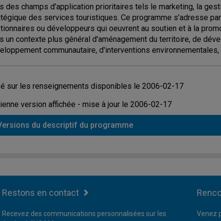
s des champs d'application prioritaires tels le marketing, la ge
atégique des services touristiques. Ce programme s'adresse part
tionnaires ou développeurs qui oeuvrent au soutien et à la promo
s un contexte plus général d'aménagement du territoire, de déve
eloppement communautaire, d'interventions environnementales, c
é sur les renseignements disponibles le 2006-02-17
ienne version affichée - mise à jour le 2006-02-17
Versions du descriptif du programme
Restons en contact
Renco
Recevez des communications personnalisées sur les
Venez p