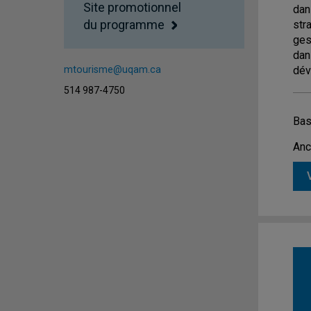
Site promotionnel
dan
du programme
str
ges
dan
mtourisme@uqam.ca
dév
514 987-4750
Bas
Anc