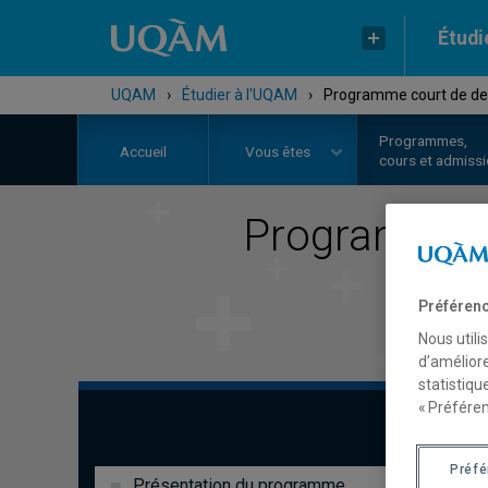
Étudi
UQAM
›
Étudier à l'UQAM
›
Programme court de deux
Programmes,
Accueil
Vous êtes
cours et admiss
Programme c
Préférenc
Nous utili
d’améliore
statistiqu
« Préféren
Préf
Présentation du programme