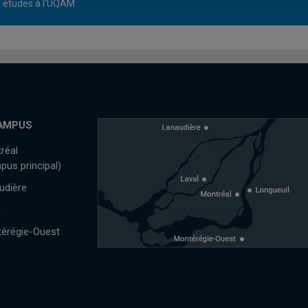
études à l'UQAM.
AMPUS
réal
pus principal)
udière
l
érégie-Ouest