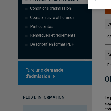
Conditions d'admission
Cours à suivre et horaires
C
Particularités
Remarques et règlements
0
Descriptif en format PDF
C
P
Faire une
demande
d'admission
O
PLUS D'INFORMATION
Le 
app
coh