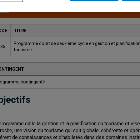
Une version plus récente de ce programme est disponib
ODE
TITRE
Programme court de deuxième cycle en gestion et planificatio
335
tourisme
ONTINGENT
rogramme contingenté
bjectifs
programme cible la gestion et la planification du tourisme et vis
roche, une vision du tourisme qui soit globale, cohérente et opéra
érent de connaissances et d'habiletés dans des domaines institu