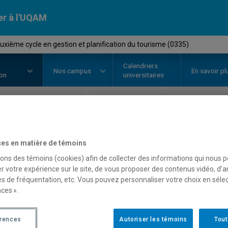
er à l'UQAM
ième cycle en gestion et planification du tourisme (0335)
Calendriers
Nos
campus
En savoir pl
ion
universitaires
ourt de deuxième cycle
planification du tourism
es en matière de témoins
sons des témoins (cookies) afin de collecter des informations qui nous 
UQAM
r votre expérience sur le site, de vous proposer des contenus vidéo, d’a
es de fréquentation, etc. Vous pouvez personnaliser votre choix en séle
ces ».
érences
Autoriser les témoins
Tout