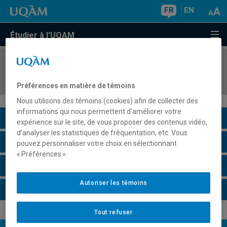
FR
EN
Étudier à l'UQAM
COURS
//
INF7546
Traitement automatique du langage naturel
Préférences en matière de témoins
Nous utilisons des témoins (cookies) afin de collecter des
informations qui nous permettent d’améliorer votre
Description du cours
expérience sur le site, de vous proposer des contenus vidéo,
d’analyser les statistiques de fréquentation, etc. Vous
Horaire - Été 2026
pouvez personnaliser votre choix en sélectionnant
« Préférences ».
Horaire - Automne 2026
Autoriser les témoins
Horaire - Hiver 2027
Tout refuser