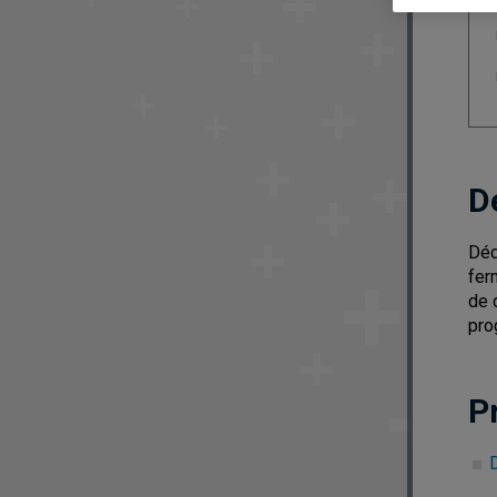
D
Déd
fer
de 
pro
P