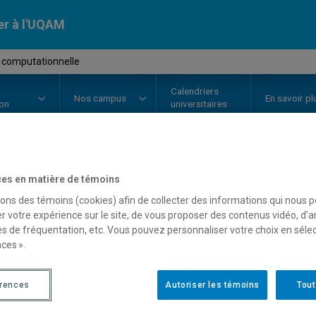
er à l'UQAM
e computationnelle
Calendriers
Nos
campus
En savoir pl
ion
universitaires
OURS
//
INF9340
-
Logique compu
es en matière de témoins
sons des témoins (cookies) afin de collecter des informations qui nous 
r votre expérience sur le site, de vous proposer des contenus vidéo, d’a
es de fréquentation, etc. Vous pouvez personnaliser votre choix en séle
Description
Horaire - Été 2026
Horaire
ces ».
érences
Autoriser les témoins
Tout