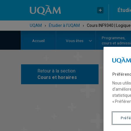
Étudi
UQAM
›
Étudier à l'UQAM
›
Cours INF9340 | Logiqu
Programmes,
Accueil
Vous êtes
cours et admiss
Retour à la section
C
Préférenc
Cours et horaires
Nous utili
d’améliore
statistiqu
« Préféren
Préf