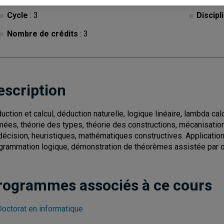
Cycle
: 3
Discipl
Nombre de crédits
: 3
escription
uction et calcul, déduction naturelle, logique linéaire, lambda ca
mées, théorie des types, théorie des constructions, mécanisatio
décision, heuristiques, mathématiques constructives. Applicatio
grammation logique, démonstration de théorèmes assistée par or
rogrammes associés à ce cours
Doctorat en informatique