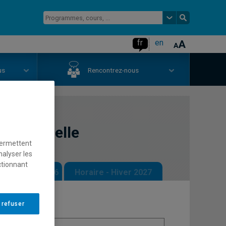
fr
en
us
Rencontrez-nous
tationnelle
permettent
nalyser les
ctionnant
 - Automne 2026
Horaire - Hiver 2027
 refuser