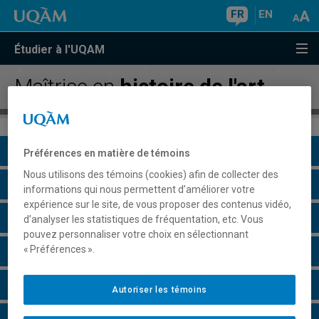
FR
EN
Étudier à l'UQAM
Maîtrise en
histoire de l'art
Présentation du programme
Préférences en matière de témoins
Nous utilisons des témoins (cookies) afin de collecter des
Conditions d'admission
informations qui nous permettent d’améliorer votre
expérience sur le site, de vous proposer des contenus vidéo,
Cours à suivre et horaires
d’analyser les statistiques de fréquentation, etc. Vous
pouvez personnaliser votre choix en sélectionnant
« Préférences ».
Particularités
Perspectives professionnelles
Autoriser les témoins
Champs de recherche