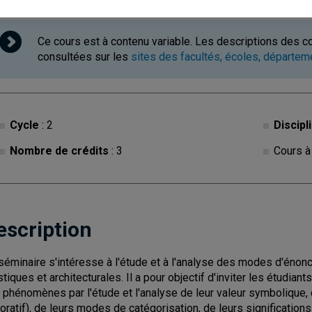
Ce cours est à contenu variable. Les descriptions des c
consultées sur les
sites des facultés, écoles, départe
Cycle
: 2
Discipl
Nombre de crédits
: 3
Cours à
escription
séminaire s'intéresse à l'étude et à l'analyse des modes d'énonc
istiques et architecturales. Il a pour objectif d'inviter les étudia
 phénomènes par l'étude et l'analyse de leur valeur symbolique, de l
oratif), de leurs modes de catégorisation, de leurs significations