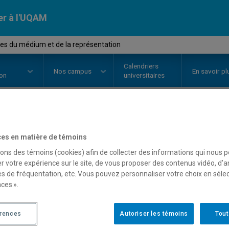
er à l'UQAM
es du médium et de la représentation
Calendriers
Nos
campus
En savoir pl
ion
universitaires
OURS
//
HAR811X
-
Théories du 
es en matière de témoins
sons des témoins (cookies) afin de collecter des informations qui nous 
représentation
r votre expérience sur le site, de vous proposer des contenus vidéo, d’a
es de fréquentation, etc. Vous pouvez personnaliser votre choix en séle
ces ».
Description
Horaire - Été 2026
Horaire
érences
Autoriser les témoins
Tout