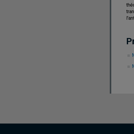
thé
tra
l'a
P
M