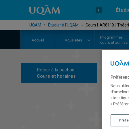
Étudi
UQAM
›
Étudier à l'UQAM
›
Cours HAR811X | Théori
Programmes,
Accueil
Vous êtes
cours et admiss
Retour à la section
C
Cours et horaires
Préférenc
Nous utili
d’améliore
statistiqu
« Préféren
Préf