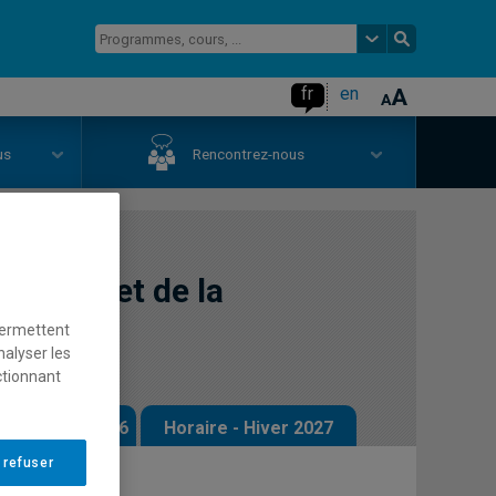
fr
en
us
Rencontrez-nous
médium et de la
permettent
nalyser les
ctionnant
 - Automne 2026
Horaire - Hiver 2027
 refuser