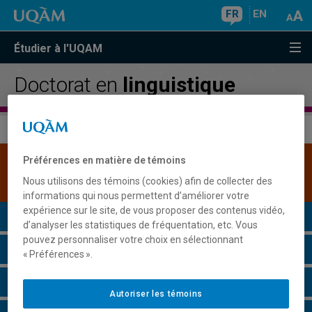
FR
EN
Étudier à l'UQAM
Doctorat en
linguistique
Préférences en matière de témoins
Une version plus récente de ce programme est
disponible.
Cliquez ici pour la consulter
.
Nous utilisons des témoins (cookies) afin de collecter des
informations qui nous permettent d’améliorer votre
expérience sur le site, de vous proposer des contenus vidéo,
Présentation du programme
d’analyser les statistiques de fréquentation, etc. Vous
pouvez personnaliser votre choix en sélectionnant
Conditions d'admission
« Préférences ».
Cours à suivre et horaires
Autoriser les témoins