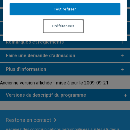
Particularités
Tout refuser
Perspectives professionnelles
Préférences
Champs de recherche
Remarques et règlements
Faire une demande d'admission
Plus d'information
Ancienne version affichée - mise à jour le 2009-09-21
Versions du descriptif du programme
Restons en contact
Recevez des communications personnalisées sur les études à