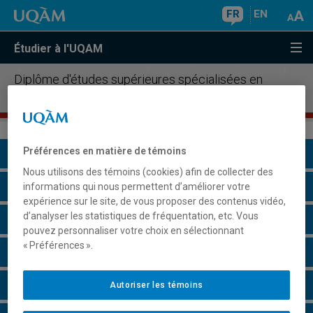
FR
EN
Étudier à l'UQAM
Diplôme d'études supérieures spécialisées en
finance
Préférences en matière de témoins
Présentation du programme
Nous utilisons des témoins (cookies) afin de collecter des
Conditions d'admission
informations qui nous permettent d’améliorer votre
expérience sur le site, de vous proposer des contenus vidéo,
d’analyser les statistiques de fréquentation, etc. Vous
Cours à suivre et horaires
pouvez personnaliser votre choix en sélectionnant
« Préférences ».
Grille de cheminement
Particularités
Autoriser les témoins