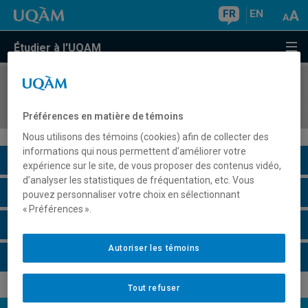
FR
EN
Étudier à l'UQAM
COURS
//
MAT8511
Calcul stochastique appliqué
Préférences en matière de témoins
Nous utilisons des témoins (cookies) afin de collecter des
informations qui nous permettent d’améliorer votre
Description du cours
expérience sur le site, de vous proposer des contenus vidéo,
d’analyser les statistiques de fréquentation, etc. Vous
Horaire - Été 2026
pouvez personnaliser votre choix en sélectionnant
« Préférences ».
Horaire - Automne 2026
Autoriser les témoins
Horaire - Hiver 2027
Tout refuser