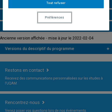
Grille de cheminement
Tout refuser
Faire une demande d'admission
Préférences
Plus d'information
Ancienne version affichée - mise à jour le 2022-02-04
Versions du descriptif du programme
Restons en contact
Recevez des communications personnalisées sur les études à
l'UQAM.
Rencontrez-nous
Venez poser vos questions lors de nos événements.