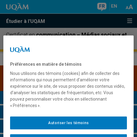
FR
EN
Étudier à l'UQAM
Certificat en
communication – Médias sociaux et
organisation
Préférences en matière de témoins
Nous utilisons des témoins (cookies) afin de collecter des
Une version plus récente de ce programme est
informations qui nous permettent d’améliorer votre
disponible.
Cliquez ici pour la consulter
.
expérience sur le site, de vous proposer des contenus vidéo,
d’analyser les statistiques de fréquentation, etc. Vous
Présentation du programme
pouvez personnaliser votre choix en sélectionnant
« Préférences ».
Conditions d'admission
Autoriser les témoins
Cours à suivre et horaires