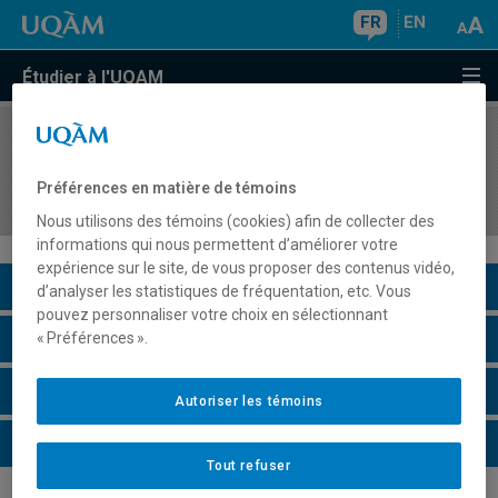
FR
EN
Étudier à l'UQAM
COURS
//
EDM3602
Médias numériques et mobilisation
Préférences en matière de témoins
sociopolitique
Nous utilisons des témoins (cookies) afin de collecter des
informations qui nous permettent d’améliorer votre
expérience sur le site, de vous proposer des contenus vidéo,
Description du cours
d’analyser les statistiques de fréquentation, etc. Vous
pouvez personnaliser votre choix en sélectionnant
Horaire - Été 2026
« Préférences ».
Horaire - Automne 2026
Autoriser les témoins
Horaire - Hiver 2027
Tout refuser