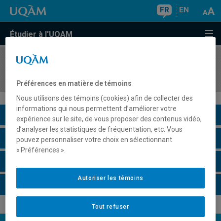
FR
EN
Étudier à l'UQAM
COURS
//
COM3126
Veille et évaluation des communications en ligne
Préférences en matière de témoins
Nous utilisons des témoins (cookies) afin de collecter des
informations qui nous permettent d’améliorer votre
Description du cours
expérience sur le site, de vous proposer des contenus vidéo,
d’analyser les statistiques de fréquentation, etc. Vous
Horaire - Été 2026
pouvez personnaliser votre choix en sélectionnant
« Préférences ».
Horaire - Automne 2026
Autoriser les témoins
Horaire - Hiver 2027
Tout refuser