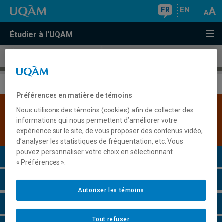
FR
EN
Étudier à l'UQAM
Certificat en
composition et rédaction françaises
Préférences en matière de témoins
Les admissions sont suspendues pour ce
Nous utilisons des témoins (cookies) afin de collecter des
programme - Session Automne 2021 -
informations qui nous permettent d’améliorer votre
Permanente
expérience sur le site, de vous proposer des contenus vidéo,
d’analyser les statistiques de fréquentation, etc. Vous
pouvez personnaliser votre choix en sélectionnant
Présentation du programme
« Préférences ».
Conditions d'admission
Autoriser les témoins
Cours à suivre et horaires
Tout refuser