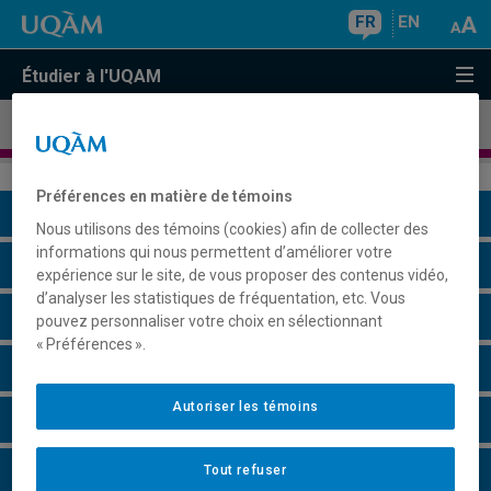
FR
EN
Étudier à l'UQAM
Programme court de deuxième cycle en
histoire
Préférences en matière de témoins
Présentation du programme
Nous utilisons des témoins (cookies) afin de collecter des
informations qui nous permettent d’améliorer votre
Conditions d'admission
expérience sur le site, de vous proposer des contenus vidéo,
d’analyser les statistiques de fréquentation, etc. Vous
Cours à suivre et horaires
pouvez personnaliser votre choix en sélectionnant
« Préférences ».
Grille de cheminement
Autoriser les témoins
Faire une demande d'admission
Plus d'information
Tout refuser