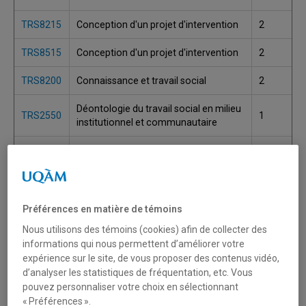
TRS8215
Conception d'un projet d'intervention
2
TRS8515
Conception d'un projet d'intervention
2
TRS8200
Connaissance et travail social
2
Déontologie du travail social en milieu
TRS2550
1
institutionnel et communautaire
Déviance sociale, marginalités,
TRS1550
1
inclusion, exclusion
TRS8305
Dynamiques de l'exclusion sociale
2
Préférences en matière de témoins
Dynamiques organisationnelles et
TRS2130
1
Nous utilisons des témoins (cookies) afin de collecter des
exercice du travail social
informations qui nous permettent d’améliorer votre
expérience sur le site, de vous proposer des contenus vidéo,
Dynamiques sociales du vieillissement
TRS8325
2
d’analyser les statistiques de fréquentation, etc. Vous
et enjeux de la gérontologie sociale
pouvez personnaliser votre choix en sélectionnant
« Préférences ».
Enjeux interculturels, oppressions et