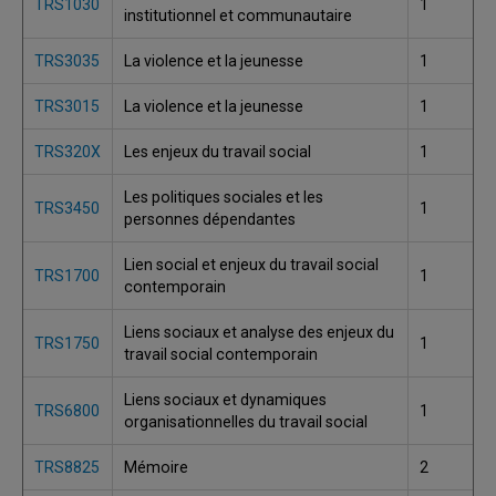
TRS1030
1
institutionnel et communautaire
TRS3035
La violence et la jeunesse
1
TRS3015
La violence et la jeunesse
1
TRS320X
Les enjeux du travail social
1
Les politiques sociales et les
TRS3450
1
personnes dépendantes
Lien social et enjeux du travail social
TRS1700
1
contemporain
Liens sociaux et analyse des enjeux du
TRS1750
1
travail social contemporain
Liens sociaux et dynamiques
TRS6800
1
organisationnelles du travail social
TRS8825
Mémoire
2