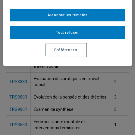
TRS8316
2
résistances
Autoriser les témoins
TRS8925
Essai
2
TRS8125
Essai
2
Tout refuser
Éthique et déontologie du travail
TRS2560
1
social
Préférences
Éthique, déontologie et pratiques en
TRS6805
1
travail social
Évaluation des pratiques en travail
TRS8380
2
social
TRS9000
Évolution de la pensée et des théories
3
TRS9007
Examen de synthèse
3
Femmes, santé mentale et
TRS3550
1
interventions féministes