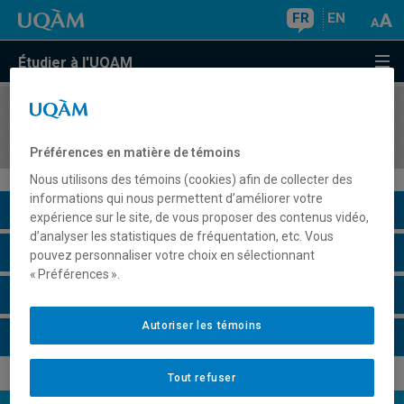
FR
EN
Étudier à l'UQAM
COURS
//
ADM9950
Logistique en régions éloignées
Préférences en matière de témoins
Nous utilisons des témoins (cookies) afin de collecter des
informations qui nous permettent d’améliorer votre
Description du cours
expérience sur le site, de vous proposer des contenus vidéo,
d’analyser les statistiques de fréquentation, etc. Vous
Horaire - Été 2026
pouvez personnaliser votre choix en sélectionnant
« Préférences ».
Horaire - Automne 2026
Autoriser les témoins
Horaire - Hiver 2027
Tout refuser