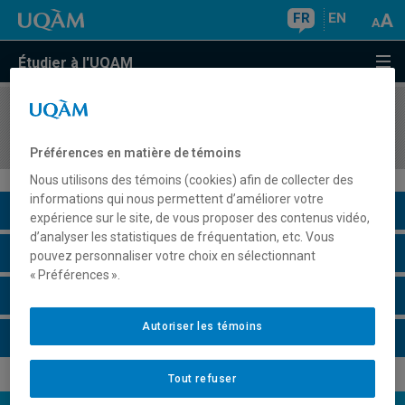
FR
EN
Étudier à l'UQAM
COURS
//
ADM995X
Séminaire thématique en gestion des opérations
Préférences en matière de témoins
Nous utilisons des témoins (cookies) afin de collecter des
informations qui nous permettent d’améliorer votre
Description du cours
expérience sur le site, de vous proposer des contenus vidéo,
d’analyser les statistiques de fréquentation, etc. Vous
Horaire - Été 2026
pouvez personnaliser votre choix en sélectionnant
« Préférences ».
Horaire - Automne 2026
Autoriser les témoins
Horaire - Hiver 2027
Tout refuser