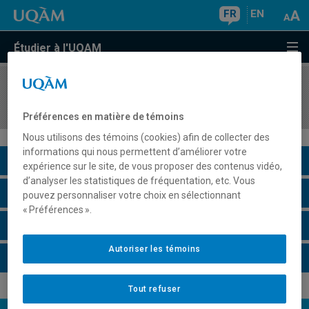
FR
EN
Étudier à l'UQAM
COURS
//
ADM995X
Séminaire thématique en gestion des opérations
Préférences en matière de témoins
Nous utilisons des témoins (cookies) afin de collecter des
informations qui nous permettent d’améliorer votre
Description du cours
expérience sur le site, de vous proposer des contenus vidéo,
d’analyser les statistiques de fréquentation, etc. Vous
Horaire - Été 2026
pouvez personnaliser votre choix en sélectionnant
« Préférences ».
Horaire - Automne 2026
Autoriser les témoins
Horaire - Hiver 2027
Tout refuser