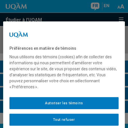
FR
EN
Étudier à l'UQAM
COURS
//
ALL1230
Langue et cinéma allemands
Préférences en matière de témoins
Nous utilisons des témoins (cookies) afin de collecter des
informations qui nous permettent d’améliorer votre
Description du cours
expérience sur le site, de vous proposer des contenus vidéo,
d’analyser les statistiques de fréquentation, etc. Vous
Horaire - Été 2026
pouvez personnaliser votre choix en sélectionnant
« Préférences ».
Horaire - Automne 2026
Autoriser les témoins
Horaire - Hiver 2027
Tout refuser