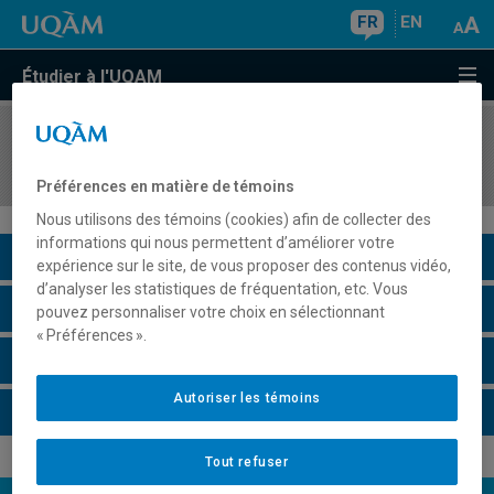
FR
EN
Étudier à l'UQAM
COURS
//
AOT1110
Organisation, gestion et système d'information
Préférences en matière de témoins
Nous utilisons des témoins (cookies) afin de collecter des
informations qui nous permettent d’améliorer votre
Description du cours
expérience sur le site, de vous proposer des contenus vidéo,
d’analyser les statistiques de fréquentation, etc. Vous
Horaire - Été 2026
pouvez personnaliser votre choix en sélectionnant
« Préférences ».
Horaire - Automne 2026
Autoriser les témoins
Horaire - Hiver 2027
Tout refuser