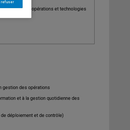
 refuser
ine
: Analytique, opérations et technologies
ormation
n gestion des opérations
rmation et à la gestion quotidienne des
an de déploiement et de contrôle)