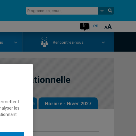
fr
en
us
Rencontrez-nous
n opérationnelle
permettent
 - Automne 2026
Horaire - Hiver 2027
nalyser les
ctionnant