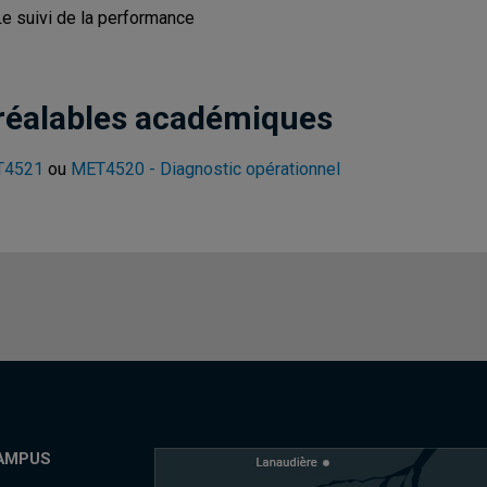
Le suivi de la performance
réalables académiques
T4521
ou
MET4520 - Diagnostic opérationnel
AMPUS