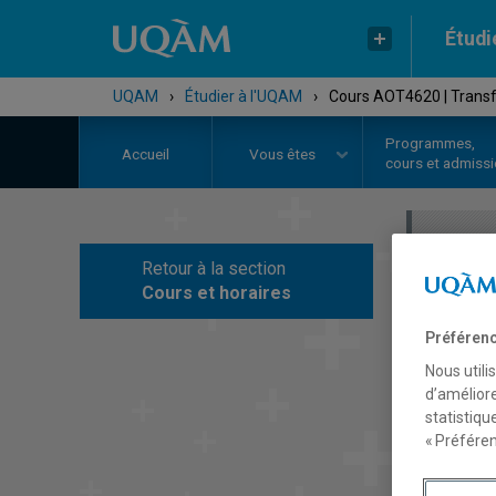
Étudi
UQAM
›
Étudier à l'UQAM
›
Cours AOT4620 | Transf
Programmes,
Accueil
Vous êtes
cours et admiss
Retour à la section
C
Cours et horaires
Préférenc
Nous utili
d’améliore
statistiqu
« Préféren