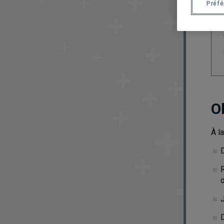
Préf
O
À l
J