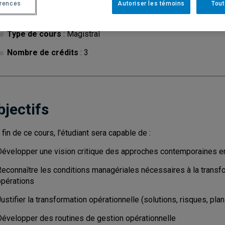
érences
Autoriser les témoins
Tout
Cycle
: 1
Discipl
de l'inf
Type de cours
: Magistral
Nombre de crédits
: 3
bjectifs
a fin de ce cours, l'étudiant sera capable de :
Développer une vision critique des approches contemporaines e
Reconnaître les conditions managériales nécessaires à la transfo
opérations
ustifier la transformation opérationnelle (solutions, risques, pl
Développer des routines de gestion opérationnelle