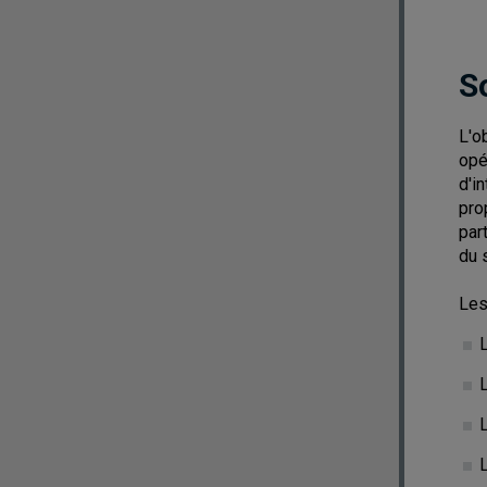
S
L'o
opé
d'i
pro
par
du 
Les
L
L