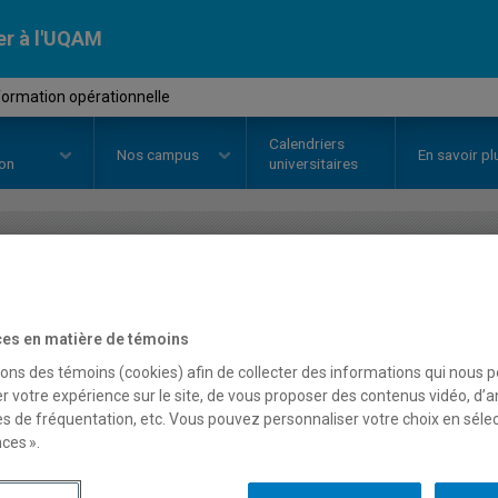
er à l'UQAM
ormation opérationnelle
Calendriers
Nos
campus
En savoir pl
ion
universitaires
OURS
//
AOT4620
-
Transformatio
es en matière de témoins
sons des témoins (cookies) afin de collecter des informations qui nous 
Description
Horaire - Été 2026
Horaire
r votre expérience sur le site, de vous proposer des contenus vidéo, d’a
es de fréquentation, etc. Vous pouvez personnaliser votre choix en séle
ces ».