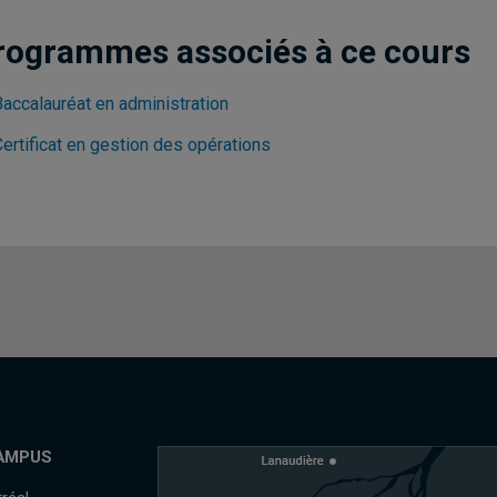
rogrammes associés à ce cours
Baccalauréat en administration
ertificat en gestion des opérations
AMPUS