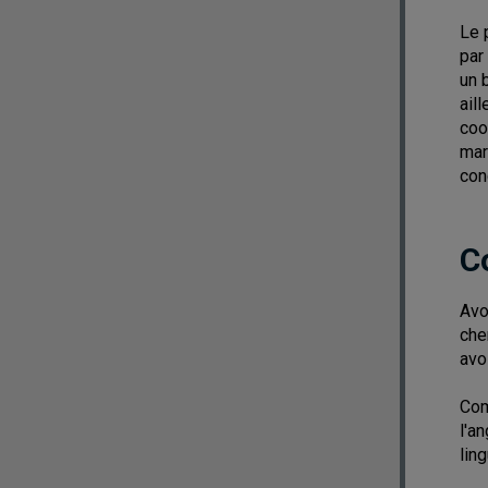
Le 
par
un 
ail
coo
mar
con
C
Avo
che
avo
Com
l'an
lin