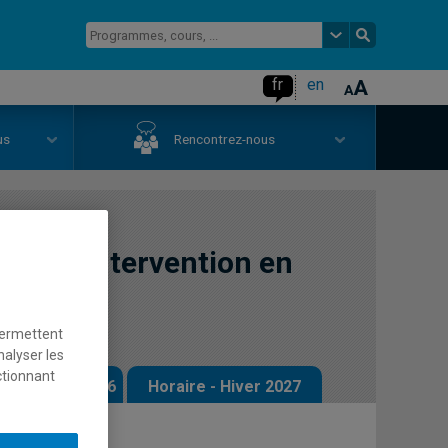
fr
en
us
Rencontrez-nous
e et d'intervention en
permettent
nalyser les
ctionnant
 - Automne 2026
Horaire - Hiver 2027