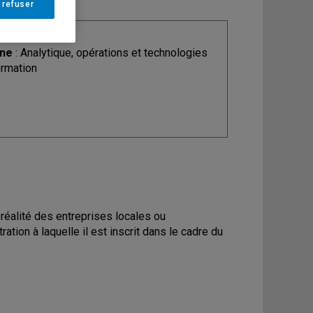
 refuser
ine
: Analytique, opérations et technologies
ormation
a réalité des entreprises locales ou
ation à laquelle il est inscrit dans le cadre du