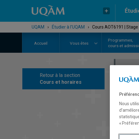
Étudi
UQAM
›
Étudier à l'UQAM
›
Cours AOT6191 | Stage d
Programmes,
Accueil
Vous êtes
cours et admiss
Retour à la section
C
Cours et horaires
Préférenc
Nous utili
d’améliore
statistiqu
« Préféren