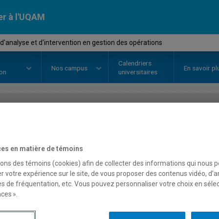
er à l'UQAM
'analyse et d'intervention en gestion des opérations
Calendriers
Nos
campus
En savoir pl
ion
universitaires
OURS
//
AOT6191
-
Stage d'analys
gestion des opérations
es en matière de témoins
sons des témoins (cookies) afin de collecter des informations qui nous 
r votre expérience sur le site, de vous proposer des contenus vidéo, d’a
es de fréquentation, etc. Vous pouvez personnaliser votre choix en séle
Description
Horaire - Été 2026
Horaire
ces ».