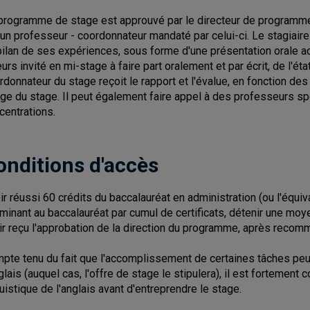
programme de stage est approuvé par le directeur de programme,
 un professeur - coordonnateur mandaté par celui-ci. Le stagiaire 
bilan de ses expériences, sous forme d'une présentation orale ac
leurs invité en mi-stage à faire part oralement et par écrit, de l'é
rdonnateur du stage reçoit le rapport et l'évalue, en fonction des
ge du stage. Il peut également faire appel à des professeurs sp
centrations.
onditions d'accès
ir réussi 60 crédits du baccalauréat en administration (ou l'équiv
minant au baccalauréat par cumul de certificats, détenir une mo
ir reçu l'approbation de la direction du programme, après recom
pte tenu du fait que l'accomplissement de certaines tâches pe
glais (auquel cas, l'offre de stage le stipulera), il est fortement c
guistique de l'anglais avant d'entreprendre le stage.