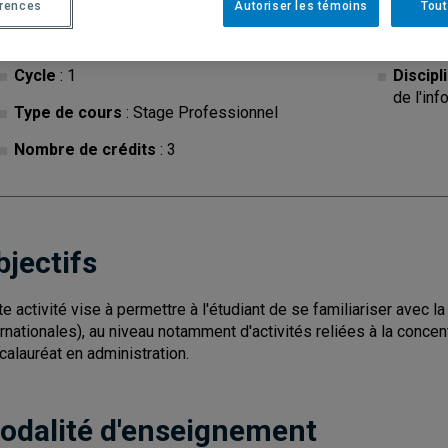
érences
Autoriser les témoins
Tout
Cycle
: 1
Discipl
de l'inf
Type de cours
: Stage Professionnel
Nombre de crédits
: 3
bjectifs
te activité vise à permettre à l'étudiant de se familiariser avec l
ernationales), au niveau notamment d'activités reliées à la concentr
calauréat en administration.
odalité d'enseignement