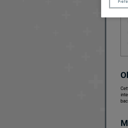
Préf
O
Cet
int
bac
M