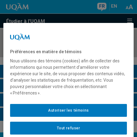
FR
EN
Étudier à l'UQAM
COURS
//
AOT8120
Analytique descriptive et données volumineuses
Préférences en matière de témoins
Nous utilisons des témoins (cookies) afin de collecter des
informations qui nous permettent d’améliorer votre
Description du cours
expérience sur le site, de vous proposer des contenus vidéo,
d’analyser les statistiques de fréquentation, etc. Vous
Horaire - Été 2026
pouvez personnaliser votre choix en sélectionnant
« Préférences ».
Horaire - Automne 2026
Autoriser les témoins
Horaire - Hiver 2027
Tout refuser