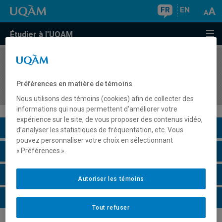
FR
EN
Étudier à l'UQAM
COURS
//
AOT8418
Gestion des technologies IoT dans les
Préférences en matière de témoins
organisations
Nous utilisons des témoins (cookies) afin de collecter des
informations qui nous permettent d’améliorer votre
expérience sur le site, de vous proposer des contenus vidéo,
Description du cours
d’analyser les statistiques de fréquentation, etc. Vous
pouvez personnaliser votre choix en sélectionnant
Horaire - Été 2026
« Préférences ».
Horaire - Automne 2026
Autoriser les témoins
Horaire - Hiver 2027
Tout refuser