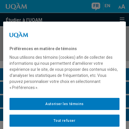
FR
EN
Étudier à l'UQAM
COURS
//
AOT8418
Gestion des technologies IoT dans les
Préférences en matière de témoins
organisations
Nous utilisons des témoins (cookies) afin de collecter des
informations qui nous permettent d’améliorer votre
expérience sur le site, de vous proposer des contenus vidéo,
Description du cours
d’analyser les statistiques de fréquentation, etc. Vous
pouvez personnaliser votre choix en sélectionnant
Horaire - Été 2026
« Préférences ».
Horaire - Automne 2026
Autoriser les témoins
Horaire - Hiver 2027
Tout refuser