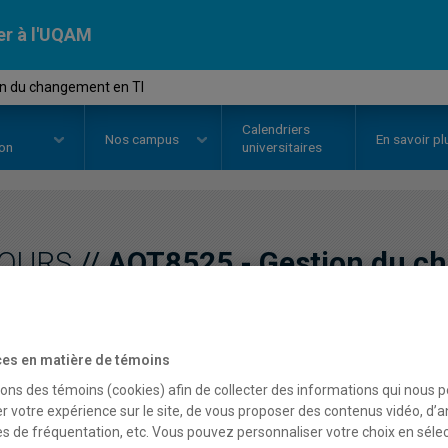
er à l'UQAM
n du changement en TI
Calendriers
Nos
campus
En savoir pl
ion
universitaires
OURS
//
AOT8525
-
Gestion du c
Description
Horaire - Été 2026
Horaire
es en matière de témoins
sons des témoins (cookies) afin de collecter des informations qui nous 
r votre expérience sur le site, de vous proposer des contenus vidéo, d’a
es de fréquentation, etc. Vous pouvez personnaliser votre choix en séle