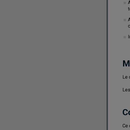
A
c
M
Le 
Les
C
Ce 