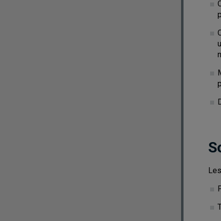
p
u
n
p
D
S
Les