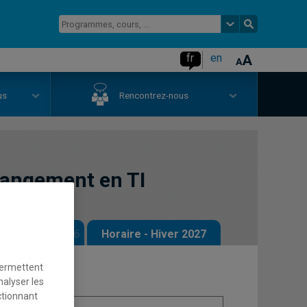
fr
en
us
Rencontrez-nous
hangement en TI
 - Automne 2026
Horaire - Hiver 2027
permettent
nalyser les
ctionnant