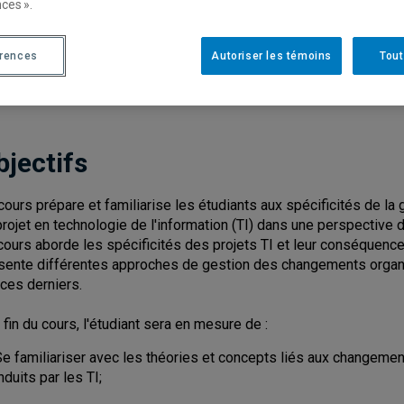
ces ».
Cycle
: 2
Discipl
de l'inf
érences
Autoriser les témoins
Tout
Nombre de crédits
: 3
bjectifs
cours prépare et familiarise les étudiants aux spécificités de la
projet en technologie de l'information (TI) dans une perspective
cours aborde les spécificités des projets TI et leur conséquenc
sente différentes approches de gestion des changements organis
 ces derniers.
a fin du cours, l'étudiant sera en mesure de :
Se familiariser avec les théories et concepts liés aux changemen
nduits par les TI;