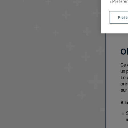
« Préféren
Préf
O
Ce 
un 
Le 
pré
sur
À l
i