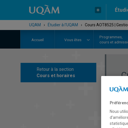
Étudi
UQAM
›
Étudier à l'UQAM
›
Cours AOT8525 | Gestio
Programmes,
Accueil
Vous êtes
cours et admiss
Retour à la section
C
Cours et horaires
Préférenc
Nous utili
d’améliore
statistiqu