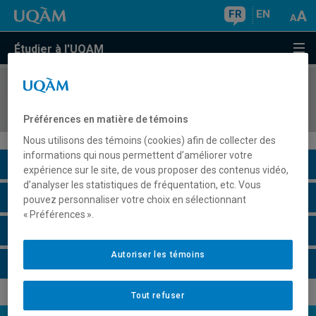
FR
EN
Étudier à l'UQAM
COURS
//
ARA1110
Introduction à la langue et à la culture arabes
Préférences en matière de témoins
Nous utilisons des témoins (cookies) afin de collecter des
informations qui nous permettent d’améliorer votre
Description du cours
expérience sur le site, de vous proposer des contenus vidéo,
d’analyser les statistiques de fréquentation, etc. Vous
Horaire - Été 2026
pouvez personnaliser votre choix en sélectionnant
« Préférences ».
Horaire - Automne 2026
Autoriser les témoins
Horaire - Hiver 2027
Tout refuser