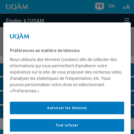
FR
EN
Étudier à l'UQAM
COURS
//
ARA1110
Introduction à la langue et à la culture arabes
Préférences en matière de témoins
Nous utilisons des témoins (cookies) afin de collecter des
informations qui nous permettent d’améliorer votre
Description du cours
expérience sur le site, de vous proposer des contenus vidéo,
d’analyser les statistiques de fréquentation, etc. Vous
Horaire - Été 2026
pouvez personnaliser votre choix en sélectionnant
« Préférences ».
Horaire - Automne 2026
Autoriser les témoins
Horaire - Hiver 2027
Tout refuser