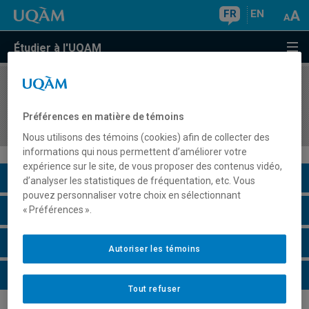
FR
EN
Étudier à l'UQAM
COURS
//
ASC7805
École et société : réussite scolaire et devenir
Préférences en matière de témoins
social
Nous utilisons des témoins (cookies) afin de collecter des
informations qui nous permettent d’améliorer votre
expérience sur le site, de vous proposer des contenus vidéo,
Description du cours
d’analyser les statistiques de fréquentation, etc. Vous
pouvez personnaliser votre choix en sélectionnant
Horaire - Été 2026
« Préférences ».
Horaire - Automne 2026
Autoriser les témoins
Horaire - Hiver 2027
Tout refuser