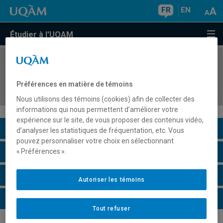
FR
EN
Étudier à l'UQAM
COURS
//
ASS1351
Besoins éducatifs spéciaux durant la petite
Préférences en matière de témoins
enfance
Nous utilisons des témoins (cookies) afin de collecter des
informations qui nous permettent d’améliorer votre
expérience sur le site, de vous proposer des contenus vidéo,
Description du cours
d’analyser les statistiques de fréquentation, etc. Vous
pouvez personnaliser votre choix en sélectionnant
Horaire - Été 2026
« Préférences ».
Horaire - Automne 2026
Autoriser les témoins
Horaire - Hiver 2027
Tout refuser