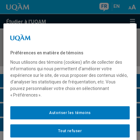
FR
EN
Étudier à l'UQAM
COURS
//
ASS2515
Rôles éducatifs de la famille et modes
Préférences en matière de témoins
d'intervention des parents
Nous utilisons des témoins (cookies) afin de collecter des
informations qui nous permettent d’améliorer votre
expérience sur le site, de vous proposer des contenus vidéo,
Description du cours
d’analyser les statistiques de fréquentation, etc. Vous
pouvez personnaliser votre choix en sélectionnant
Horaire - Été 2026
« Préférences ».
Horaire - Automne 2026
Autoriser les témoins
Horaire - Hiver 2027
Tout refuser