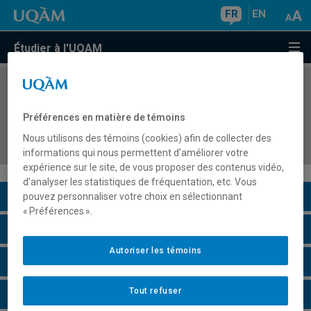
FR
EN
Étudier à l'UQAM
COURS
//
ASS7172
Séminaire d'orthodidactique des mathématiques
Préférences en matière de témoins
au primaire : structures multiplicatives et
Nous utilisons des témoins (cookies) afin de collecter des
numération
informations qui nous permettent d’améliorer votre
expérience sur le site, de vous proposer des contenus vidéo,
d’analyser les statistiques de fréquentation, etc. Vous
Description du cours
pouvez personnaliser votre choix en sélectionnant
« Préférences ».
Horaire - Été 2026
Autoriser les témoins
Horaire - Automne 2026
Tout refuser
Horaire - Hiver 2027