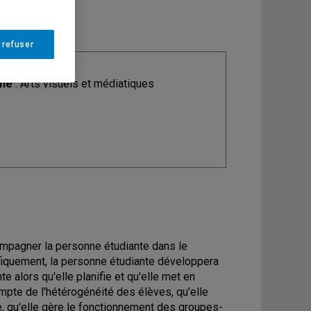
 refuser
ine
: Arts visuels et médiatiques
ompagner la personne étudiante dans le
quement, la personne étudiante développera
e alors qu'elle planifie et qu'elle met en
pte de l'hétérogénéité des élèves, qu'elle
re, qu'elle gère le fonctionnement des groupes-