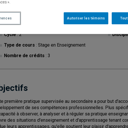
ces ».
érences
Autoriser les témoins
Tout
Cycle
: 2
Discipl
Type de cours
: Stage en Enseignement
Nombre de crédits
: 3
bjectifs
te première pratique supervisée au secondaire a pour but d'acc
eloppement de ses compétences professionnelles. Plus spécifi
capacité à observer, à analyser et à réguler sa pratique enseignant
vre des situations d'enseignement et d'apprentissage tenant com
lue leurs apprentissages, qu'elle soutient leur plaisir d'apprend