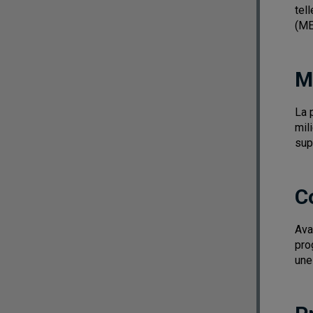
tel
(ME
M
La 
mil
sup
C
Ava
pro
une