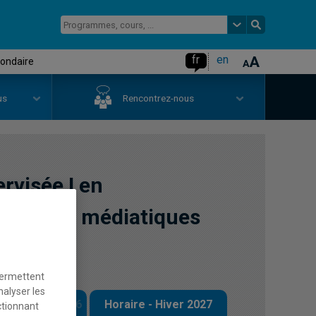
fr
en
condaire
us
Rencontrez-nous
rvisée I en
suels et médiatiques
permettent
nalyser les
 - Automne 2026
Horaire - Hiver 2027
ctionnant