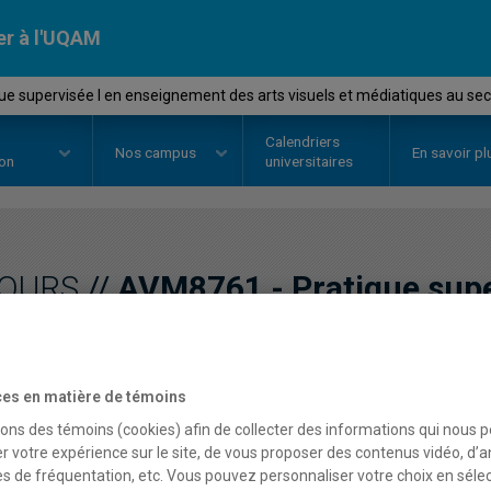
er à l'UQAM
e supervisée I en enseignement des arts visuels et médiatiques au se
Calendriers
Nos
campus
En savoir pl
ion
universitaires
OURS
//
AVM8761
-
Pratique supe
enseignement des arts vi
au secondaire
es en matière de témoins
sons des témoins (cookies) afin de collecter des informations qui nous 
r votre expérience sur le site, de vous proposer des contenus vidéo, d’a
Description
Horaire - Été 2026
Horaire
es de fréquentation, etc. Vous pouvez personnaliser votre choix en séle