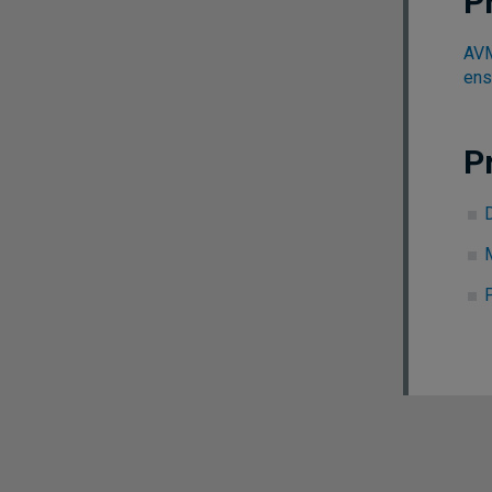
P
AVM
ens
P