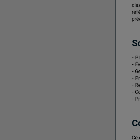
cla
réf
pré
S
- P
- É
- G
- P
- R
- C
- P
C
Ce 