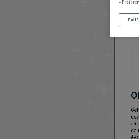
« Préféren
Préf
O
Cet
dév
sa 
oeu
éva