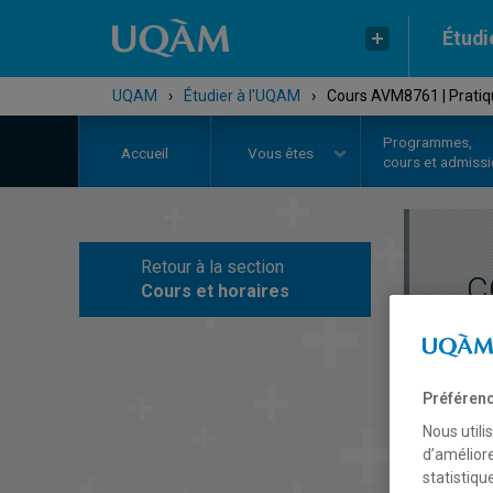
Étudi
UQAM
›
Étudier à l'UQAM
›
Cours AVM8761 | Pratiqu
Programmes,
Accueil
Vous êtes
cours et admiss
Retour à la section
C
Cours et horaires
Préférenc
Nous utili
d’améliore
statistiqu