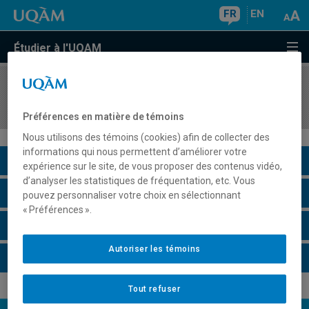
FR
EN
Étudier à l'UQAM
COURS
//
BCM9011
Méthodes expérimentales en biochimie
Préférences en matière de témoins
Nous utilisons des témoins (cookies) afin de collecter des
informations qui nous permettent d’améliorer votre
Description du cours
expérience sur le site, de vous proposer des contenus vidéo,
d’analyser les statistiques de fréquentation, etc. Vous
Horaire - Été 2026
pouvez personnaliser votre choix en sélectionnant
« Préférences ».
Horaire - Automne 2026
Autoriser les témoins
Horaire - Hiver 2027
Tout refuser