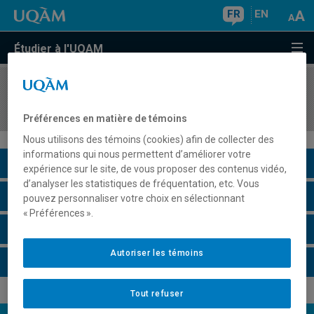
FR
EN
Étudier à l'UQAM
COURS
//
BIO1700
Conservation de la biodiversité
Préférences en matière de témoins
Nous utilisons des témoins (cookies) afin de collecter des
informations qui nous permettent d’améliorer votre
Description du cours
expérience sur le site, de vous proposer des contenus vidéo,
d’analyser les statistiques de fréquentation, etc. Vous
Horaire - Été 2026
pouvez personnaliser votre choix en sélectionnant
« Préférences ».
Horaire - Automne 2026
Autoriser les témoins
Horaire - Hiver 2027
Tout refuser