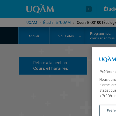
Étudi
UQAM
›
Étudier à l'UQAM
›
Cours BIO3100 | Écologi
Programmes,
Accueil
Vous êtes
cours et admiss
Retour à la section
C
Cours et horaires
Préférenc
Nous utili
d’améliore
statistiqu
« Préféren
Préf