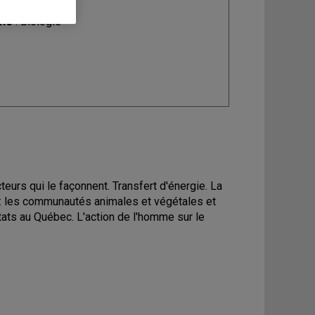
ine
: Biologie
eurs qui le façonnent. Transfert d'énergie. La
e: les communautés animales et végétales et
tats au Québec. L'action de l'homme sur le