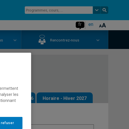
fr
en
us
Rencontrez-nous
ale
permettent
nalyser les
 - Automne 2026
Horaire - Hiver 2027
ctionnant
 refuser