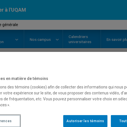
er à l'UQAM
e générale
Calendriers
Nos
campus
En savoir pl
ion
universitaires
OURS
//
BIO3100
-
Écologie génér
es en matière de témoins
sons des témoins (cookies) afin de collecter des informations qui nous 
r votre expérience sur le site, de vous proposer des contenus vidéo, d’a
Description
Horaire - Été 2026
Horaire
es de fréquentation, etc. Vous pouvez personnaliser votre choix en séle
ces ».
érences
Autoriser les témoins
Tout