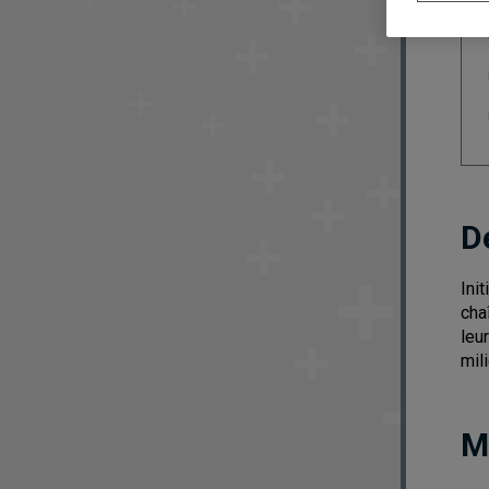
D
Ini
cha
leu
mili
M