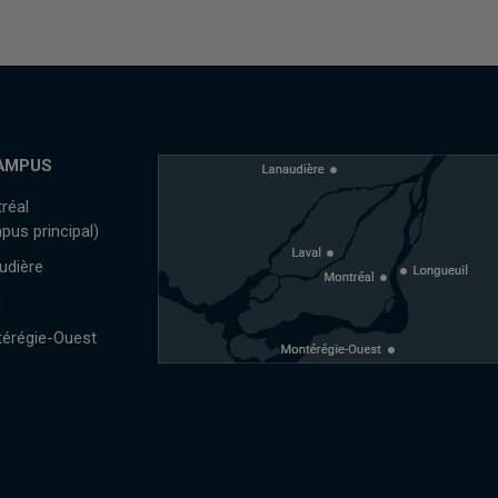
AMPUS
réal
pus principal)
udière
l
érégie-Ouest