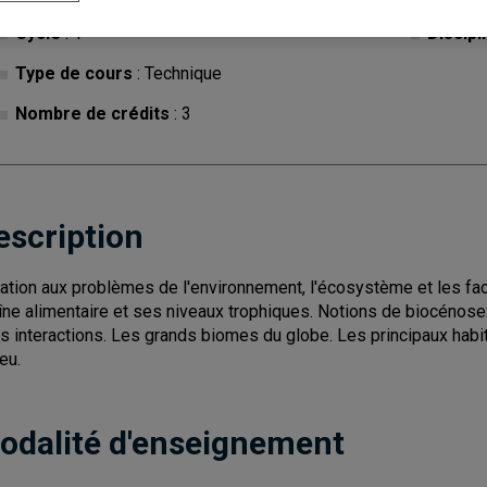
Cycle
: 1
Discipl
Type de cours
: Technique
Nombre de crédits
: 3
escription
tiation aux problèmes de l'environnement, l'écosystème et les fact
îne alimentaire et ses niveaux trophiques. Notions de biocénos
rs interactions. Les grands biomes du globe. Les principaux habi
eu.
odalité d'enseignement