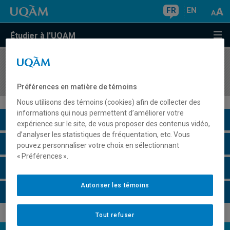
FR
EN
Étudier à l'UQAM
COURS
//
BIO3100
Écologie générale
Préférences en matière de témoins
Nous utilisons des témoins (cookies) afin de collecter des
informations qui nous permettent d’améliorer votre
Description du cours
expérience sur le site, de vous proposer des contenus vidéo,
d’analyser les statistiques de fréquentation, etc. Vous
Horaire - Été 2026
pouvez personnaliser votre choix en sélectionnant
« Préférences ».
Horaire - Automne 2026
Autoriser les témoins
Horaire - Hiver 2027
Tout refuser