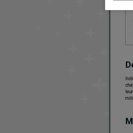
D
Ini
cha
leu
mili
M