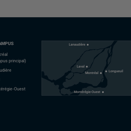
AMPUS
réal
pus principal)
udière
l
érégie-Ouest