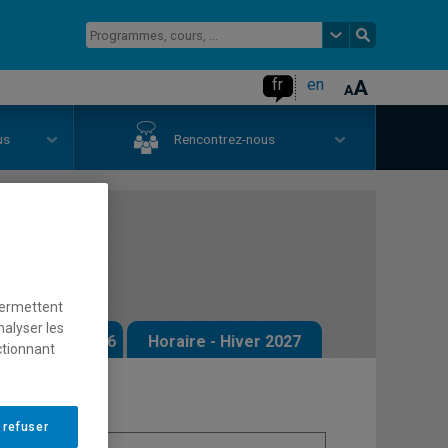
fr
en
us
Rencontrez-nous
ale
permettent
nalyser les
 - Automne 2026
Horaire - Hiver 2027
ctionnant
 refuser