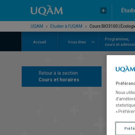
Étudi
UQAM
›
Étudier à l'UQAM
›
Cours BIO3100 | Écologi
Programmes,
Accueil
Vous êtes
cours et admiss
Retour à la section
C
Cours et horaires
Préférenc
Nous utili
d’améliore
statistiqu
« Préféren
Préf