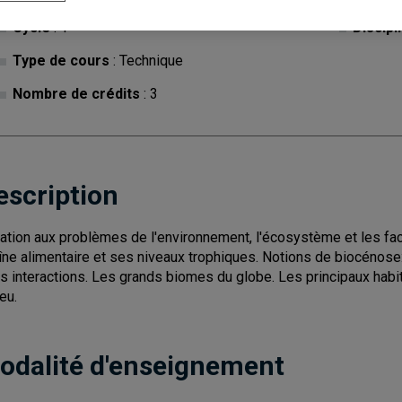
Cycle
: 1
Discipl
Type de cours
: Technique
Nombre de crédits
: 3
escription
tiation aux problèmes de l'environnement, l'écosystème et les fact
îne alimentaire et ses niveaux trophiques. Notions de biocénos
rs interactions. Les grands biomes du globe. Les principaux habi
eu.
odalité d'enseignement