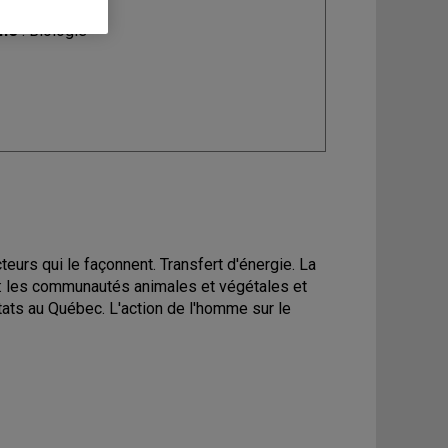
ine
: Biologie
eurs qui le façonnent. Transfert d'énergie. La
e: les communautés animales et végétales et
tats au Québec. L'action de l'homme sur le