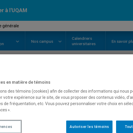
er à l'UQAM
e générale
Calendriers
Nos
campus
En savoir pl
ion
universitaires
OURS
//
BIO3100
-
Écologie génér
es en matière de témoins
sons des témoins (cookies) afin de collecter des informations qui nous 
r votre expérience sur le site, de vous proposer des contenus vidéo, d’a
Description
Horaire - Été 2026
Horaire
es de fréquentation, etc. Vous pouvez personnaliser votre choix en séle
ces ».
érences
Autoriser les témoins
Tout