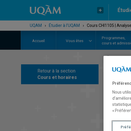
Étudi
UQAM
›
Étudier à l'UQAM
›
Cours CHI1105 | Analyse
Programmes,
Accueil
Vous êtes
cours et admiss
Retour à la section
C
Cours et horaires
Préférenc
Nous utili
d’améliore
statistiqu
« Préféren
Préf