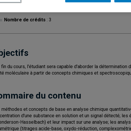
Cycle
: 1
Discipl
Nombre de crédits
: 3
bjectifs
a fin du cours, l'étudiant sera capable d'aborder la détermination 
ité moléculaire à partir de concepts chimiques et spectroscopiq
ommaire du contenu
 méthodes et concepts de base en analyse chimique quantitative s
centration d'une substance en solution et un signal détecté; les 
enderson-Hasselbach) et leur impact sur une analyse; les analyse
umétrique (titrages acide-base, oxydo-réduction, complexométrie)