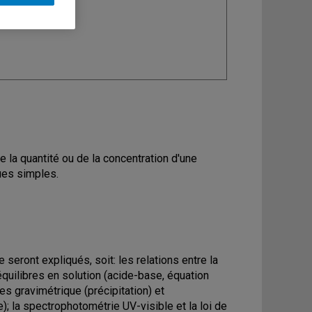
ine
: Chimie
de la quantité ou de la concentration d'une
ues simples.
eront expliqués, soit: les relations entre la
équilibres en solution (acide-base, équation
s gravimétrique (précipitation) et
; la spectrophotométrie UV-visible et la loi de