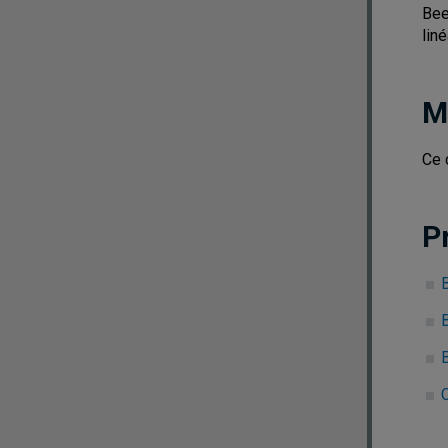
Bee
lin
M
Ce 
P
C