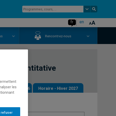
fr
en
us
Rencontrez-nous
que quantitative
permettent
nalyser les
 - Automne 2026
Horaire - Hiver 2027
ctionnant
 refuser