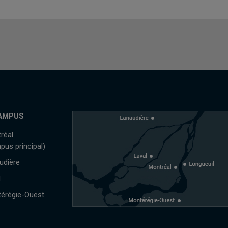
AMPUS
réal
pus principal)
udière
l
érégie-Ouest