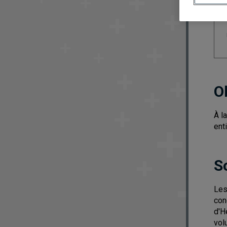
O
À l
ent
S
Les
con
d'H
vol