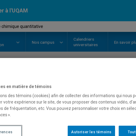
er à l'UQAM
 chimique quantitative
Calendriers
Nos
campus
En savoir pl
ion
universitaires
OURS
//
CHI1105
-
Analyse chimi
es en matière de témoins
sons des témoins (cookies) afin de collecter des informations qui nous 
r votre expérience sur le site, de vous proposer des contenus vidéo, d’a
Description
Horaire - Été 2026
Horaire
es de fréquentation, etc. Vous pouvez personnaliser votre choix en séle
ces ».
érences
Autoriser les témoins
Tout