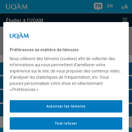
FR
EN
Étudier à l'UQAM
COURS
//
COM5500
Introduction à la communication scientifique
Préférences en matière de témoins
Nous utilisons des témoins (cookies) afin de collecter des
informations qui nous permettent d’améliorer votre
Description du cours
expérience sur le site, de vous proposer des contenus vidéo,
d’analyser les statistiques de fréquentation, etc. Vous
Horaire - Été 2026
pouvez personnaliser votre choix en sélectionnant
« Préférences ».
Horaire - Automne 2026
Autoriser les témoins
Horaire - Hiver 2027
Tout refuser