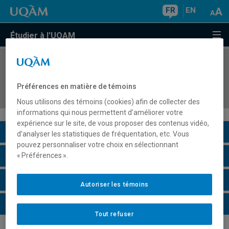
FR
EN
Étudier à l'UQAM
COURS
//
COM7202
Gouvernance, parties prenantes et éthique
Préférences en matière de témoins
communicationnelle
Nous utilisons des témoins (cookies) afin de collecter des
informations qui nous permettent d’améliorer votre
expérience sur le site, de vous proposer des contenus vidéo,
Description du cours
d’analyser les statistiques de fréquentation, etc. Vous
pouvez personnaliser votre choix en sélectionnant
Horaire - Été 2026
« Préférences ».
Horaire - Automne 2026
Autoriser les témoins
Horaire - Hiver 2027
Tout refuser