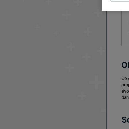
O
Ce 
pro
évo
dan
S