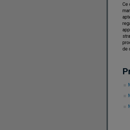
Ce 
man
apt
reg
app
str
pro
de 
P