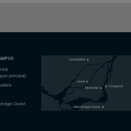
AMPUS
réal
pus principal)
udière
l
érégie-Ouest