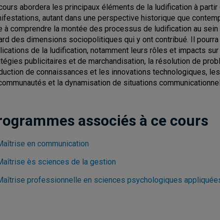
cours abordera les principaux éléments de la ludification à partir
ifestations, autant dans une perspective historique que contempo
e à comprendre la montée des processus de ludification au se
ard des dimensions sociopolitiques qui y ont contribué. Il pourr
lications de la ludification, notamment leurs rôles et impacts sur
atégies publicitaires et de marchandisation, la résolution de prob
duction de connaissances et les innovations technologiques, les
communautés et la dynamisation de situations communicationnel
rogrammes associés à ce cours
Maîtrise en communication
Maîtrise ès sciences de la gestion
Maîtrise professionnelle en sciences psychologiques appliquée