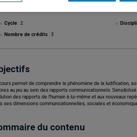
Cycle
: 2
Discipl
Nombre de crédits
: 3
bjectifs
cours permet de comprendre le phénomène de la ludification, soit
pres au jeu au sein des rapports communicationnels. Sensibilisé au
lution des rapports de l'humain à lui-même et aux nouveaux repère
s ses dimensions communicationnelles, sociales et économiqu
ommaire du contenu