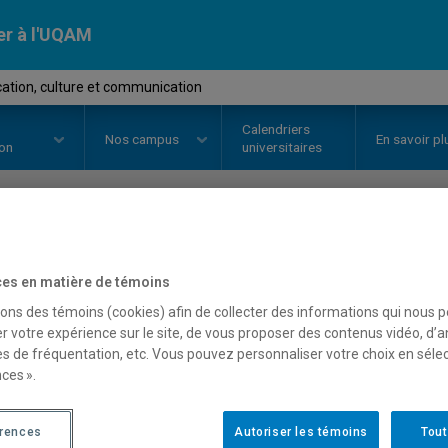
er à l'UQAM
ation, culture et communication
Calendriers
Nos
campus
En savoir pl
ion
universitaires
OURS
//
COM7607
-
Ludification, 
es en matière de témoins
communication
sons des témoins (cookies) afin de collecter des informations qui nous 
r votre expérience sur le site, de vous proposer des contenus vidéo, d’a
es de fréquentation, etc. Vous pouvez personnaliser votre choix en séle
ces ».
Description
Horaire - Été 2026
Horaire
érences
Autoriser les témoins
Tout