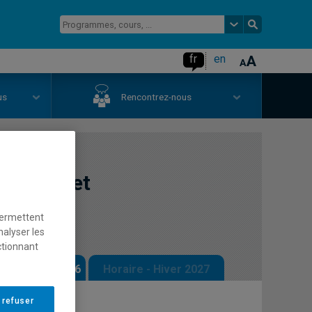
fr
en
us
Rencontrez-nous
culture et
permettent
nalyser les
ctionnant
 - Automne 2026
Horaire - Hiver 2027
 refuser