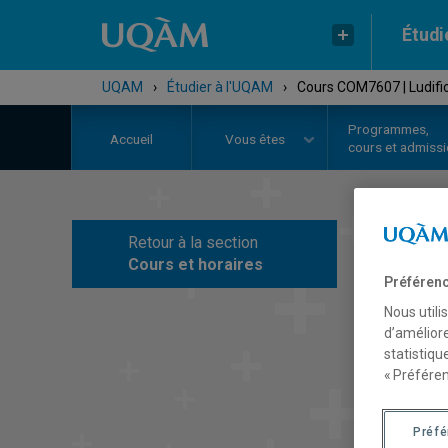
Étudi
UQAM
›
Étudier à l'UQAM
›
Cours COM7607 | Ludific
Programmes,
Accueil
Vous êtes
cours et admiss
Retour à la section
C
Cours et horaires
Préférenc
Nous utili
d’améliore
statistiqu
« Préféren
Préf