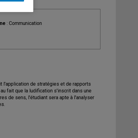
ine
: Communication
 l'application de stratégies et de rapports
 fait que la ludification s'inscrit dans une
s de sens, l'étudiant sera apte à l'analyser
es.