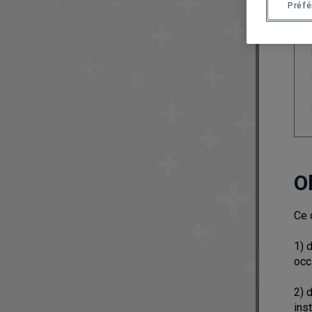
Préf
O
Ce 
1) 
occ
2) 
ins