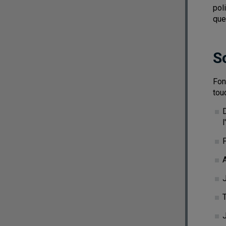
pol
que
S
Fon
tou
l
P
A
J