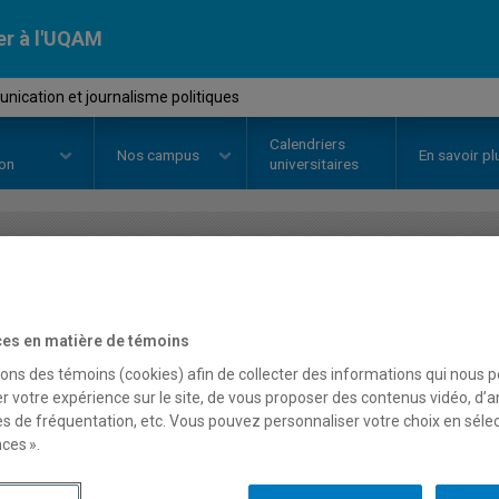
er à l'UQAM
ication et journalisme politiques
Calendriers
Nos
campus
En savoir pl
ion
universitaires
OURS
//
CPS1003
-
Communicatio
politiques
es en matière de témoins
sons des témoins (cookies) afin de collecter des informations qui nous 
r votre expérience sur le site, de vous proposer des contenus vidéo, d’a
es de fréquentation, etc. Vous pouvez personnaliser votre choix en séle
Description
Horaire - Été 2026
Horaire
ces ».