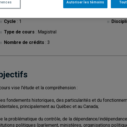
érences
Autoriser les témoins
Tout
Cycle
: 1
Discipl
Type de cours
: Magistral
Nombre de crédits
: 3
bjectifs
cours vise l'étude et la compréhension :
des fondements historiques, des particularités et du fonctionnem
identales, principalement au Québec et au Canada;
de la problématique du contrôle, de la dépendance/indépendance 
titutions politiques (parlement, ministères, organisations politique