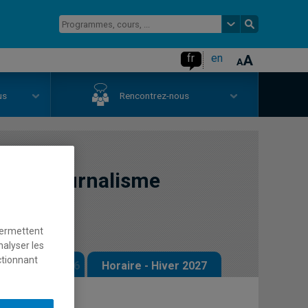
fr
en
us
Rencontrez-nous
n et journalisme
permettent
nalyser les
ctionnant
 - Automne 2026
Horaire - Hiver 2027