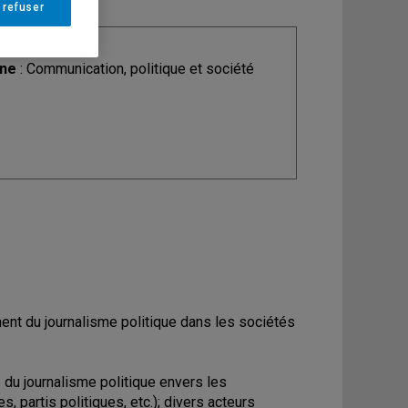
 refuser
ine
: Communication, politique et société
ent du journalisme politique dans les sociétés
du journalisme politique envers les
s, partis politiques, etc.); divers acteurs