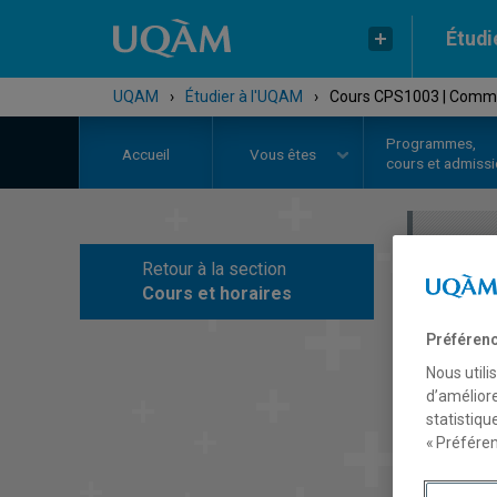
Étudi
UQAM
›
Étudier à l'UQAM
›
Cours CPS1003 | Commun
Programmes,
Accueil
Vous êtes
cours et admiss
Retour à la section
C
Cours et horaires
Préférenc
Nous utili
d’améliore
statistiqu
« Préféren