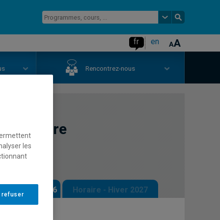
fr
en
us
Rencontrez-nous
 l'écriture
permettent
nalyser les
ctionnant
 - Automne 2026
Horaire - Hiver 2027
 refuser