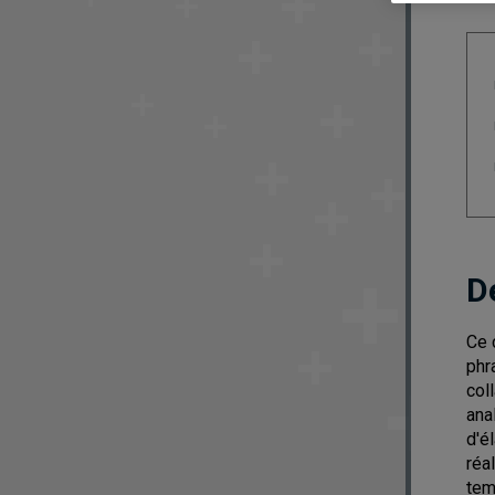
D
Ce 
phr
col
ana
d'é
réa
tem